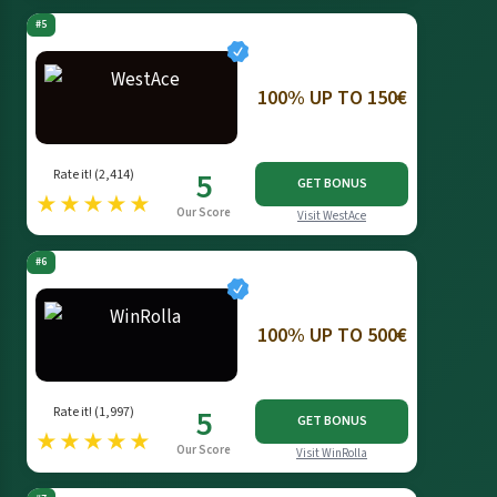
#5
100% UP TO 150€
5
Rate it! (2,414)
GET BONUS
★★★★★
Our Score
Visit WestAce
#6
100% UP TO 500€
5
Rate it! (1,997)
GET BONUS
★★★★★
Our Score
Visit WinRolla