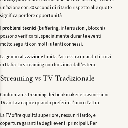
un’azione con 30 secondi di ritardo rispetto alle quote
significa perdere opportunità.
I
problemi tecnici
(buffering, interruzioni, blocchi)
possono verificarsi, specialmente durante eventi
molto seguiti con molti utenti connessi.
La
geolocalizzazione
limita l’accesso a quando ti trovi
in Italia. Lo streaming non funziona dall’estero.
Streaming vs TV Tradizionale
Confrontare streaming dei bookmaker e trasmissioni
TV aiuta a capire quando preferire l’uno o l’altra.
La
TV
offre qualità superiore, nessun ritardo, e
copertura garantita degli eventi principali. Per