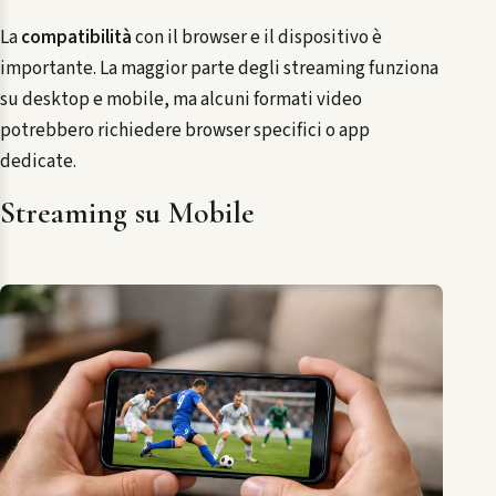
La
compatibilità
con il browser e il dispositivo è
importante. La maggior parte degli streaming funziona
su desktop e mobile, ma alcuni formati video
potrebbero richiedere browser specifici o app
dedicate.
Streaming su Mobile