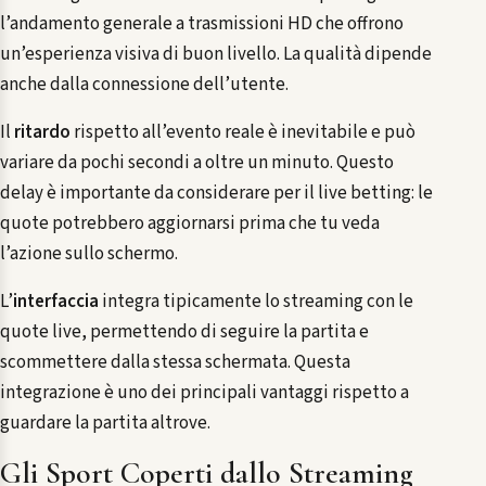
l’andamento generale a trasmissioni HD che offrono
un’esperienza visiva di buon livello. La qualità dipende
anche dalla connessione dell’utente.
Il
ritardo
rispetto all’evento reale è inevitabile e può
variare da pochi secondi a oltre un minuto. Questo
delay è importante da considerare per il live betting: le
quote potrebbero aggiornarsi prima che tu veda
l’azione sullo schermo.
L’
interfaccia
integra tipicamente lo streaming con le
quote live, permettendo di seguire la partita e
scommettere dalla stessa schermata. Questa
integrazione è uno dei principali vantaggi rispetto a
guardare la partita altrove.
Gli Sport Coperti dallo Streaming