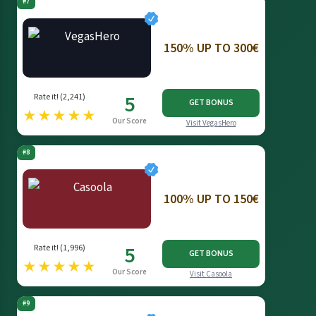
#7
150% UP TO 300€
5
Rate it! (2,241)
GET BONUS
★★★★★
Our Score
Visit VegasHero
#8
100% UP TO 150€
5
Rate it! (1,996)
GET BONUS
★★★★★
Our Score
Visit Casoola
#9