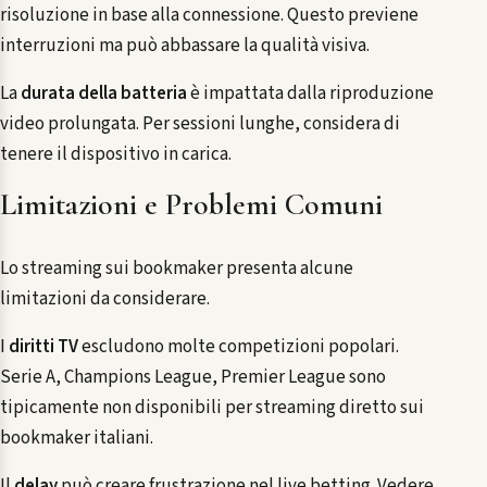
risoluzione in base alla connessione. Questo previene
interruzioni ma può abbassare la qualità visiva.
La
durata della batteria
è impattata dalla riproduzione
video prolungata. Per sessioni lunghe, considera di
tenere il dispositivo in carica.
Limitazioni e Problemi Comuni
Lo streaming sui bookmaker presenta alcune
limitazioni da considerare.
I
diritti TV
escludono molte competizioni popolari.
Serie A, Champions League, Premier League sono
tipicamente non disponibili per streaming diretto sui
bookmaker italiani.
Il
delay
può creare frustrazione nel live betting. Vedere