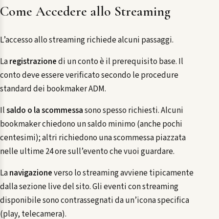
Come Accedere allo Streaming
L’accesso allo streaming richiede alcuni passaggi.
La
registrazione
di un conto è il prerequisito base. Il
conto deve essere verificato secondo le procedure
standard dei bookmaker ADM.
Il
saldo o la scommessa
sono spesso richiesti. Alcuni
bookmaker chiedono un saldo minimo (anche pochi
centesimi); altri richiedono una scommessa piazzata
nelle ultime 24 ore sull’evento che vuoi guardare.
La
navigazione
verso lo streaming avviene tipicamente
dalla sezione live del sito. Gli eventi con streaming
disponibile sono contrassegnati da un’icona specifica
(play, telecamera).