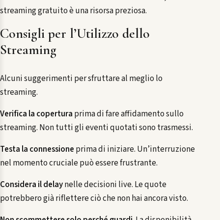
streaming gratuito è una risorsa preziosa.
Consigli per l’Utilizzo dello
Streaming
Alcuni suggerimenti per sfruttare al meglio lo
streaming.
Verifica la copertura
prima di fare affidamento sullo
streaming. Non tutti gli eventi quotati sono trasmessi.
Testa la connessione
prima di iniziare. Un’interruzione
nel momento cruciale può essere frustrante.
Considera il delay
nelle decisioni live. Le quote
potrebbero già riflettere ciò che non hai ancora visto.