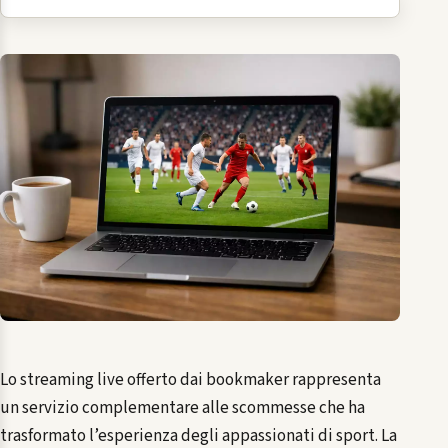
Lo streaming live offerto dai bookmaker rappresenta
un servizio complementare alle scommesse che ha
trasformato l’esperienza degli appassionati di sport. La