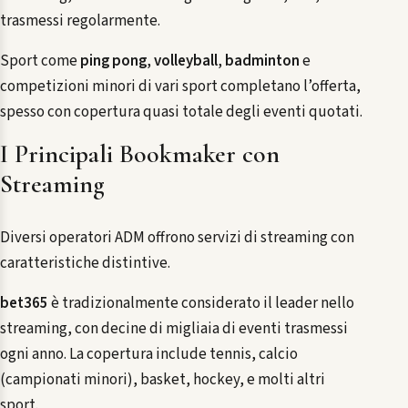
trasmessi regolarmente.
Sport come
ping pong
,
volleyball
,
badminton
e
competizioni minori di vari sport completano l’offerta,
spesso con copertura quasi totale degli eventi quotati.
I Principali Bookmaker con
Streaming
Diversi operatori ADM offrono servizi di streaming con
caratteristiche distintive.
bet365
è tradizionalmente considerato il leader nello
streaming, con decine di migliaia di eventi trasmessi
ogni anno. La copertura include tennis, calcio
(campionati minori), basket, hockey, e molti altri
sport.