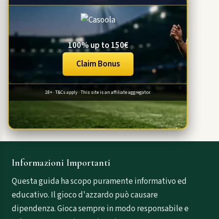
100% up to 150€
Claim Bonus
18+ · T&Cs apply · This site is an affiliate aggregator.
Informazioni Importanti
Questa guida ha scopo puramente informativo ed
educativo. Il gioco d'azzardo può causare
dipendenza. Gioca sempre in modo responsabile e