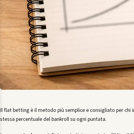
Il flat betting è il metodo più semplice e consigliato per ch
stessa percentuale del bankroll su ogni puntata.