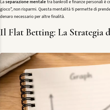
La
separazione mentale
tra bankroll e finanze personali è cr
gioco”, non risparmi. Questa mentalità ti permette di prender
denaro necessario per altre finalità.
Il Flat Betting: La Strategia 