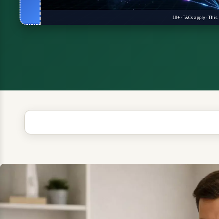
18+ · T&Cs apply · This 